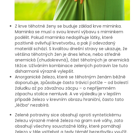
Z krve těhotné ženy se buduje základ krve miminka.
Maminka se musí o svou krevní výbavu s miminkem
podělit. Pokud maminka nedoplňuje látky, které
pozitivně ovlivňují krvetvorbu, a pak jí odevzdaný
materiál schází. S kvalitou dnešní stravy se ukazuje, že
většina těhotných žen je dnes lehce, nebo středně
anemická (chudokrevná), část těhotných je anemická
těžce. Užíváním kombinace zelených potravin lze tuto
disharmonii výrazně vylepšit.
Anorganické železo, které se těhotným ženám běžně
doporučuje, způsobuje často trávicí potíže – od bolestí
žaludku až po závažnou zácpu – o nepříjemném
zápachu stolice nemluvě. A ve výsledku je v lepším
případě železo v krevním obrazu hraniční, často tato
„léčba“ nezabírá.
Zelené potraviny sice obsahují oproti syntetickému
železu výrazně méně železa na gram své váhy, zato
obsahují všechny souvztažné látky, které pomáhají
železo v těle vstřebat a tedy téměř bezezbytku využít.