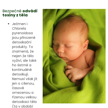
Bezpečně
odvádí
toxiny z těla
Ječmen i
Chlorela
pyrenoidosa
jsou přirozeně
detoxikační
produkty. To
znamená, že
nejen že tělo
vyživí, ale také
ho šetrně a
kontinuálně
detoxikují.
Nemusí však jít
jen o cílenou,
časově
omezenou a
řízenou velkou
detoxikaci těla
(ta v období