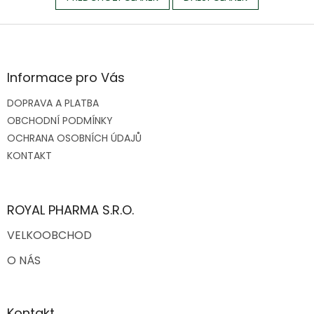
Z
á
p
a
Informace pro Vás
t
DOPRAVA A PLATBA
í
OBCHODNÍ PODMÍNKY
OCHRANA OSOBNÍCH ÚDAJŮ
KONTAKT
ROYAL PHARMA S.R.O.
VELKOOBCHOD
O NÁS
Kontakt