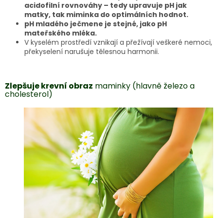
acidofilní rovnováhy – tedy upravuje pH jak
matky, tak miminka do optimálních hodnot.
pH mladého ječmene je stejné, jako pH
mateřského mléka.
V kyselém prostředí vznikají a přežívají veškeré nemoci,
překyselení narušuje tělesnou harmonii.
Zlepšuje krevní obraz
maminky (hlavně železo a
cholesterol)