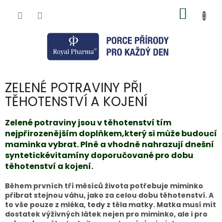
Přejít
NÁKUP
na
obsah
KOŠÍK
ZELENÉ POTRAVINY PŘI
TĚHOTENSTVÍ A KOJENÍ
Zelené potraviny jsou v těhotenství tím
nejpřirozenějším doplňkem,který si může budoucí
maminka vybrat. Plně a vhodně nahrazují dnešní
syntetickévitamíny doporučované pro dobu
těhotenství a kojení.
Během prvních tří měsíců života potřebuje miminko
přibrat stejnou váhu, jako za celou dobu těhotenství. A
to vše pouze z mléka, tedy z těla matky. Matka musí mít
dostatek výživných látek nejen pro miminko, ale i pro