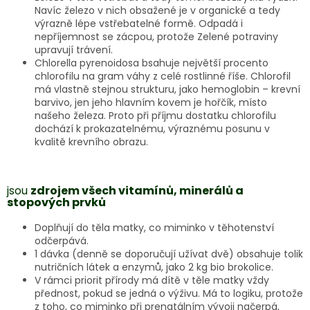
Navíc železo v nich obsažené je v organické a tedy
výrazně lépe vstřebatelné formě. Odpadá i
nepříjemnost se zácpou, protože Zelené potraviny
upravují trávení.
Chlorella pyrenoidosa bsahuje největší procento
chlorofilu na gram váhy z celé rostlinné říše. Chlorofil
má vlastně stejnou strukturu, jako hemoglobin – krevní
barvivo, jen jeho hlavním kovem je hořčík, místo
našeho železa. Proto při příjmu dostatku chlorofilu
dochází k prokazatelnému, výraznému posunu v
kvalitě krevního obrazu.
jsou
zdrojem všech vitamínů, minerálů a
stopových prvků
Doplňují do těla matky, co miminko v těhotenství
odčerpává.
1 dávka (denně se doporučují užívat dvě) obsahuje tolik
nutričních látek a enzymů, jako 2 kg bio brokolice.
V rámci priorit přírody má dítě v těle matky vždy
přednost, pokud se jedná o výživu. Má to logiku, protože
z toho, co miminko při prenatálním vývoji načerpá,