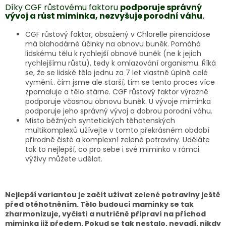
Díky CGF růstovému faktoru
podporuje správný
vývoj a růst miminka, nezvyšuje porodní váhu.
CGF růstový faktor, obsažený v Chlorelle pirenoidose
má blahodárné účinky na obnovu buněk. Pomáhá
lidskému tělu k rychlejší obnově buněk (ne k jejich
rychlejšímu růstu), tedy k omlazování organismu. Říká
se, že se lidské tělo jednu za 7 let vlastně úplně celé
vymění.. čím jsme ale starší, tím se tento proces více
zpomaluje a tělo stárne. CGF růstový faktor výrazně
podporuje včasnou obnovu buněk. U vývoje miminka
podporuje jeho správný vývoj a dobrou porodní váhu.
Místo běžných syntetických těhotenských
multikomplexů užívejte v tomto překrásném období
přírodně čisté a komplexní zelené potraviny. Uděláte
tak to nejlepší, co pro sebe i své miminko v rámci
výživy můžete udělat.
Nejlepší variantou je začít užívat zelené potraviny ještě
před otěhotněním. Tělo budoucí maminky se tak
zharmonizuje, vyčistí a nutričně připraví na příchod
miminka již předem. Pokud se tak nestalo, nevadí, nikdy