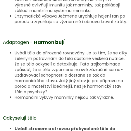
výrazně ovlivňují imunitu jak maminky, tak pokládají
základ imunitnímu systému miminka.
Enzymatická výbava Ječmene urychluje hojení ran po
porodu a zrychluje se významně i obnova krevní ztráty.
Adaptogen -
HarmonizujÍ
Uvádí tělo do přirozené rovnováhy. Je to tím, že se díky
zeleným potravinám do těla dostane veškerá nutrice,
že se tělo odkyselí a detoxikuje. Tato trojkombinace
způsobí, že si tělo vzpomene na své zázračné samo-
uzdravovací schopnosti a dostane se tak do
harmonického stavu. Jaký jiný stav je pro přípravu na
porod a mateřství ideálnější, než je harmonický stav
těla a psychiky?
Hormonální výkyvy maminky nejsou tak výrazné.
OdkyselujÍ tělo
Uvádí stresem a stravou překyselené tělo do