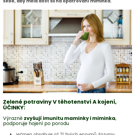
sebe, aby měla dost sil na opatrování miminka.
Zelené potraviny V těhotenství A kojení,
ÚČINKY:
Výrazně
zvyšují imunitu maminky i miminka
,
podporuje hojení po porodu
Ječmen obsahuje až 21 živých enzymů. Enzymy