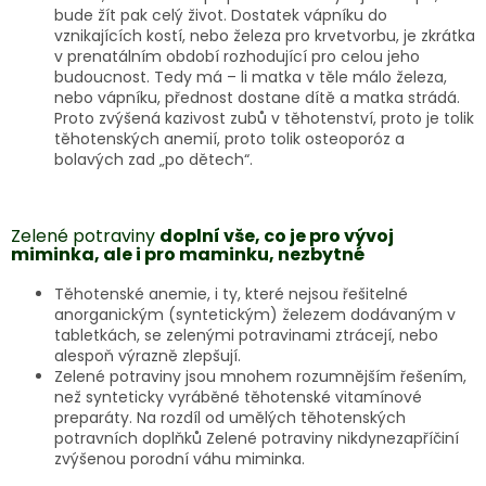
bude žít pak celý život. Dostatek vápníku do
vznikajících kostí, nebo železa pro krvetvorbu, je zkrátka
v prenatálním období rozhodující pro celou jeho
budoucnost. Tedy má – li matka v těle málo železa,
nebo vápníku, přednost dostane dítě a matka strádá.
Proto zvýšená kazivost zubů v těhotenství, proto je tolik
těhotenských anemií, proto tolik osteoporóz a
bolavých zad „po dětech“.
Zelené potraviny
doplní vše, co je pro vývoj
miminka, ale i pro maminku, nezbytné
Těhotenské anemie, i ty, které nejsou řešitelné
anorganickým (syntetickým) železem dodávaným v
tabletkách, se zelenými potravinami ztrácejí, nebo
alespoň výrazně zlepšují.
Zelené potraviny jsou mnohem rozumnějším řešením,
než synteticky vyráběné těhotenské vitamínové
preparáty. Na rozdíl od umělých těhotenských
potravních doplňků Zelené potraviny nikdynezapříčiní
zvýšenou porodní váhu miminka.