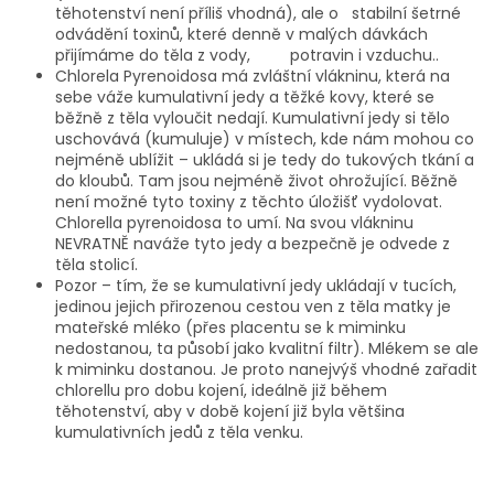
těhotenství není příliš vhodná), ale o stabilní šetrné
odvádění toxinů, které denně v malých dávkách
přijímáme do těla z vody, potravin i vzduchu..
Chlorela Pyrenoidosa má zvláštní vlákninu, která na
sebe váže kumulativní jedy a těžké kovy, které se
běžně z těla vyloučit nedají. Kumulativní jedy si tělo
uschovává (kumuluje) v místech, kde nám mohou co
nejméně ublížit – ukládá si je tedy do tukových tkání a
do kloubů. Tam jsou nejméně život ohrožující. Běžně
není možné tyto toxiny z těchto úložišť vydolovat.
Chlorella pyrenoidosa to umí. Na svou vlákninu
NEVRATNĚ naváže tyto jedy a bezpečně je odvede z
těla stolicí.
Pozor – tím, že se kumulativní jedy ukládají v tucích,
jedinou jejich přirozenou cestou ven z těla matky je
mateřské mléko (přes placentu se k miminku
nedostanou, ta působí jako kvalitní filtr). Mlékem se ale
k miminku dostanou. Je proto nanejvýš vhodné zařadit
chlorellu pro dobu kojení, ideálně již během
těhotenství, aby v době kojení již byla většina
kumulativních jedů z těla venku.