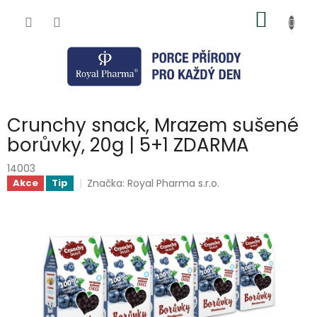
Přejít
NÁKUP
na
obsah
KOŠÍK
Crunchy snack, Mrazem sušené
borůvky, 20g | 5+1 ZDARMA
14003
Značka:
Royal Pharma s.r.o.
Akce
Tip