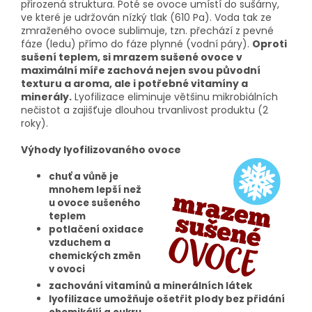
přirozená struktura. Poté se ovoce umístí do sušárny,
ve které je udržován nízký tlak (610 Pa). Voda tak ze
zmraženého ovoce sublimuje, tzn. přechází z pevné
fáze (ledu) přímo do fáze plynné (vodní páry).
Oproti
sušení teplem, si mrazem sušené ovoce v
maximální míře zachová nejen svou původní
texturu a aroma, ale i potřebné vitamíny a
minerály.
Lyofilizace eliminuje většinu mikrobiálních
nečistot a zajišťuje dlouhou trvanlivost produktu (2
roky).
Výhody lyofilizovaného ovoce
chuť a vůně je
mnohem lepší než
u ovoce sušeného
teplem
potlačení oxidace
vzduchem a
chemických změn
v ovoci
zachování vitamínů a minerálních látek
lyofilizace umožňuje ošetřit plody bez přidání