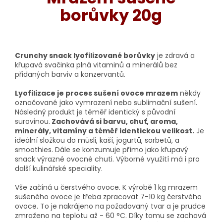
borůvky 20g
Crunchy snack lyofilizované borůvky
je zdravá a
křupavá svačinka plná vitaminů a minerálů bez
přidaných barviv a konzervantů.
Lyofilizace je proces sušení ovoce mrazem
někdy
označované jako vymrazení nebo sublimační sušení.
Následný produkt je téměř identický s původní
surovinou.
Zachovává si barvu, chuť, aroma,
minerály, vitamíny a téměř identickou velikost.
Je
ideální složkou do müsli, kaší, jogurtů, sorbetů, a
smoothies. Dále se konzumuje přímo jako křupavý
snack výrazné ovocné chuti. Výborné využití má i pro
další kulinářské speciality.
Vše začíná u čerstvého ovoce. K výrobě 1 kg mrazem
sušeného ovoce je třeba zpracovat 7-10 kg čerstvého
ovoce. To je nakrájeno na požadovaný tvar a je prudce
zmraženo na teplotu až - 60 °C. Díky tomu se zachová