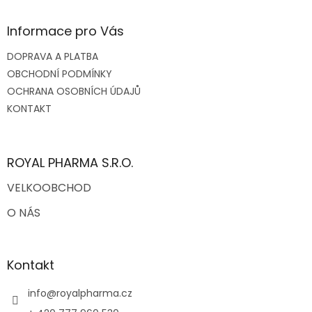
p
a
Informace pro Vás
t
DOPRAVA A PLATBA
í
OBCHODNÍ PODMÍNKY
OCHRANA OSOBNÍCH ÚDAJŮ
KONTAKT
ROYAL PHARMA S.R.O.
VELKOOBCHOD
O NÁS
Kontakt
info
@
royalpharma.cz