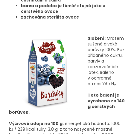
chemikálií a cukru
barva a podoba je téměř stejná jako u
čerstvého ovoce
zachována sterilita ovoce
Složení:
Mrazem
sušené divoké
borůvky 100%. Bez
přidaného cukru,
barviv a
konzervačních
látek. Baleno
v ochranné
atmosféře N
.
2
Toto balení je
vyrobeno ze 140
g čerstvých
borůvek.
Výživové údaje na 100 g:
energetická hodnota: 1000
kJ / 239 kcal, tuky: 3,8 g, z toho nasycené mastné