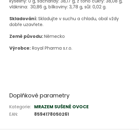
kyseliny: 0 g, sacharidy: 38,17 g, z toho cukry: 38,08 g,
vláknina: 30,86 g, bílkoviny: 3,78 g, sůl: 0,02 g.
Skladování:
Skladujte v suchu a chladu, obal vždy
dobře uzavřete.
Země původu:
Německo
Výrobce:
Royal Pharma s.r.o.
Doplňkové parametry
Kategorie
:
MRAZEM SUŠENÉ OVOCE
EAN
:
8594178050261
Z
á