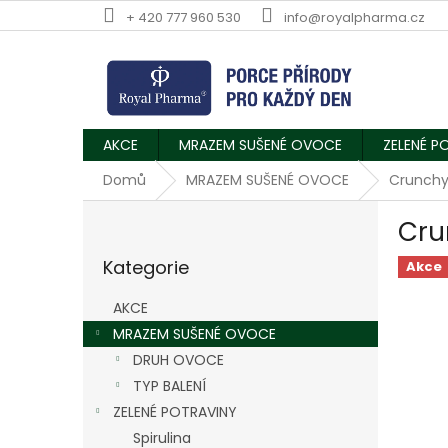
Přejít
+ 420 777 960 530
info@royalpharma.cz
na
obsah
AKCE
MRAZEM SUŠENÉ OVOCE
ZELENÉ P
Domů
MRAZEM SUŠENÉ OVOCE
Crunchy
P
Cru
o
Přeskočit
s
Kategorie
kategorie
Akce
t
r
AKCE
a
MRAZEM SUŠENÉ OVOCE
n
DRUH OVOCE
n
í
TYP BALENÍ
p
ZELENÉ POTRAVINY
a
Spirulina