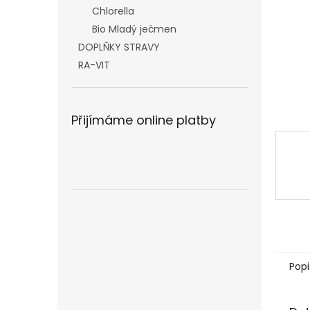
n
Chlorella
e
Bio Mladý ječmen
l
DOPLŇKY STRAVY
RA-VIT
Přijímáme online platby
Popi