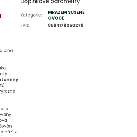
Doplňkové parametry
m
MRAZEM SUŠENÉ
Kategorie
:
OVOCE
EAN
:
8594178050278
a plná
ako
cký s
vitamíny
tů,
výrazné
e je
dovaný
hová
ržován
echází z