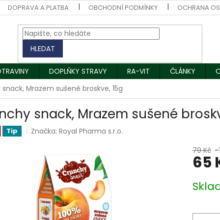
DOPRAVA A PLATBA
OBCHODNÍ PODMÍNKY
OCHRANA OS
HLEDAT
OTRAVINY
DOPLŇKY STRAVY
RA-VIT
ČLÁNKY
O
 snack, Mrazem sušené broskve, 15g
nchy snack, Mrazem sušené broskv
Značka:
Royal Pharma s.r.o.
Tip
79 Kč
–
65 
Měrná
Skla
cena: