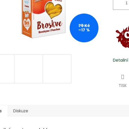
79 Kč
–17 %
Detailn
TISK
s
Diskuze