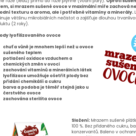
é fáze (ledu) přímo do fáze plynné (vodní páry).
Oproti sušen
lem, si mrazem sušené ovoce v maximální míře zachová n
odní texturu a aroma, ale i potřebné vitamíny a minerály.
L
inuje většinu mikrobiálních nečistot a zajišťuje dlouhou trvanlivo
uktu (2 roky).
ody lyofilizovaného ovoce
chuť a vůně je mnohem lepší než u ovoce
sušeného teplem
potlačení oxidace vzduchem a
chemických změn v ovoci
zachování vitamínů a minerálních látek
lyofilizace umožňuje ošetřit plody bez
přidání chemikálií a cukru
barva a podoba je téměř stejná jako u
čerstvého ovoce
zachována sterilita ovoce
Složení:
Mrazem sušené plátk
100 %. Bez přidaného cukru, ba
konzervantů. Baleno v ochran