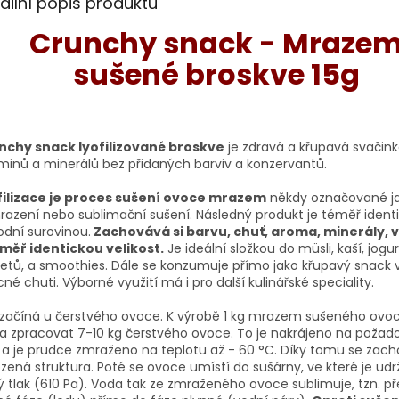
ailní popis produktu
Crunchy snack - Mraze
sušené broskve 15g
nchy snack lyofilizované broskve
je zdravá a křupavá svačink
minů a minerálů bez přidaných barviv a konzervantů.
filizace je proces sušení ovoce mrazem
někdy označované j
azení nebo sublimační sušení. Následný produkt je téměř identi
dní surovinou.
Zachovává si barvu, chuť, aroma, minerály, 
éměř identickou velikost.
Je ideální složkou do müsli, kaší, jogur
etů, a smoothies. Dále se konzumuje přímo jako křupavý snack 
né chuti. Výborné využití má i pro další kulinářské speciality.
začíná u čerstvého ovoce. K výrobě 1 kg mrazem sušeného ovoc
a zpracovat 7-10 kg čerstvého ovoce. To je nakrájeno na poža
 a je prudce zmraženo na teplotu až - 60 °C. Díky tomu se zac
ozená struktura. Poté se ovoce umístí do sušárny, ve které je ud
ý tlak (610 Pa). Voda tak ze zmraženého ovoce sublimuje, tzn. př