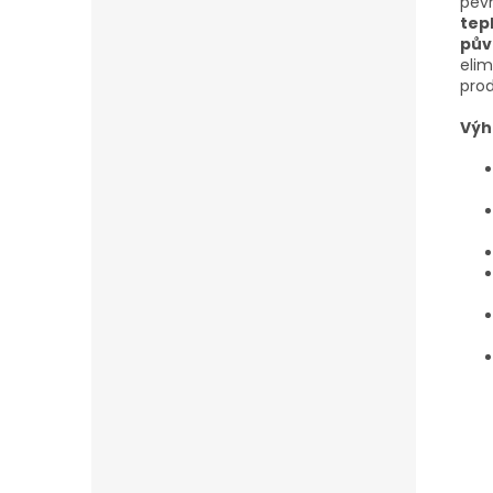
pevn
tep
pův
elim
prod
Výh