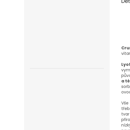
Det
Cru
vita
Lyo
vymr
půvo
a t
sorb
ovoc
Vše 
třeb
tvar
přir
nízk