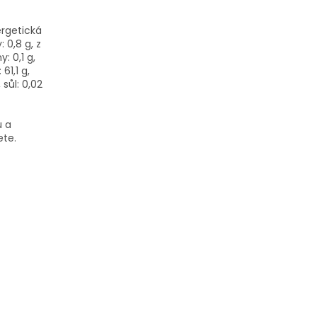
rgetická
: 0,8 g, z
: 0,1 g,
61,1 g,
 sůl: 0,02
u a
ete.