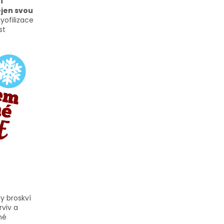
í
ejen svou
yofilizace
st
y broskví
rviv a
né