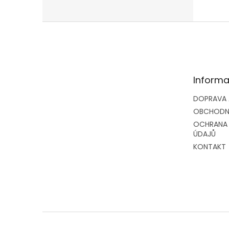
Z
á
p
a
t
Informa
í
DOPRAVA 
OBCHODN
OCHRANA
ÚDAJŮ
KONTAKT