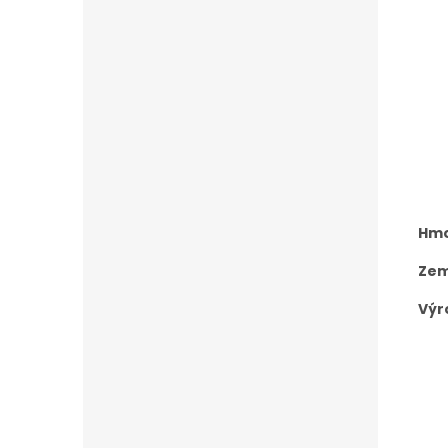
Hmo
Zem
Výr