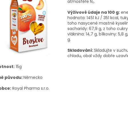
atmosféře
N₂.
Výživové údaje na 100 g:
ene
hodnota: 1451 kJ / 351 kcal, tuky
toho nasycené mastné kyseliny
sacharidy: 67,9 g, z toho cukry: 
vláknina: 14,7 g, bílkoviny: 5,8 g,
g.
Skladování:
Skladujte v such
chladu, obal vždy dobře uzavř
tnost:
15g
ě původu:
Německo
obce:
Royal Pharma s.r.o.