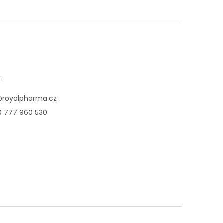
t
@
royalpharma.cz
0 777 960 530