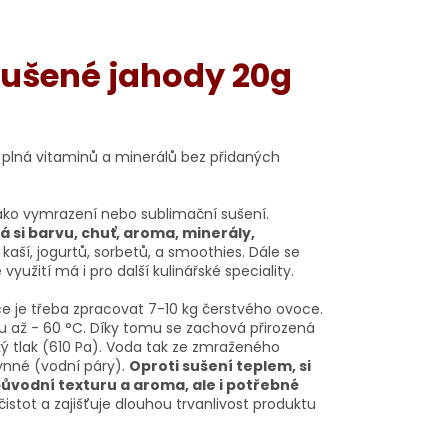
ušené jahody 20g
 plná vitaminů a minerálů bez přidaných
ko vymrazení nebo sublimační sušení.
 si barvu, chuť, aroma, minerály,
 kaší, jogurtů, sorbetů, a smoothies. Dále se
žití má i pro další kulinářské speciality.
 je třeba zpracovat 7-10 kg čerstvého ovoce.
u až - 60 °C. Díky tomu se zachová přirozená
ký tlak (610 Pa). Voda tak ze zmraženého
lynné (vodní páry).
Oproti sušení teplem, si
vodní texturu a aroma, ale i potřebné
čistot a zajišťuje dlouhou trvanlivost produktu