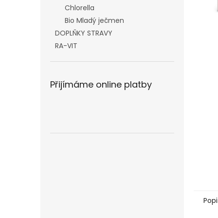
n
Chlorella
e
Bio Mladý ječmen
l
DOPLŇKY STRAVY
RA-VIT
Přijímáme online platby
Popi