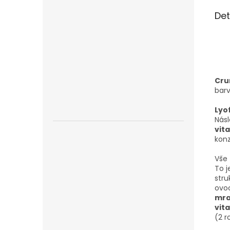
Det
Cru
barv
Lyo
Násl
vit
konz
Vše 
To j
stru
ovoc
mra
vit
(2 r