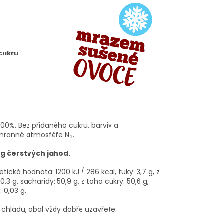
 cukru
0%. Bez přidaného cukru, barviv a
ochranné atmosféře N
.
2
 g čerstvých jahod.
tická hodnota: 1200 kJ / 286 kcal, tuky: 3,7 g, z
3 g, sacharidy: 50,9 g, z toho cukry: 50,6 g,
l: 0,03 g.
 chladu, obal vždy dobře uzavřete.