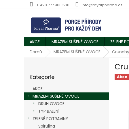
Přejít
+ 420 777 960 530
info@royalpharma.cz
na
obsah
AKCE
MRAZEM SUŠENÉ OVOCE
ZELENÉ P
Domů
MRAZEM SUŠENÉ OVOCE
Crunchy
P
Cru
o
Přeskočit
s
Kategorie
kategorie
Akce
t
r
AKCE
a
MRAZEM SUŠENÉ OVOCE
n
DRUH OVOCE
n
í
TYP BALENÍ
p
ZELENÉ POTRAVINY
a
Spirulina