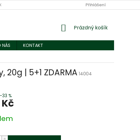
OBNÍCH ÚDAJŮ
KONTAKT
Přihlášení
NÁKUPNÍ
Prázdný košík
KOŠÍK
 NÁS
KONTAKT
, 20g | 5+1 ZDARMA
14004
–33 %
 Kč
dem