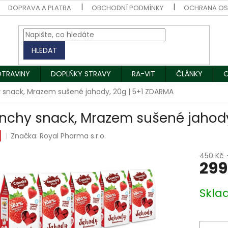
DOPRAVA A PLATBA
OBCHODNÍ PODMÍNKY
OCHRANA OS
HLEDAT
OTRAVINY
DOPLŇKY STRAVY
RA-VIT
ČLÁNKY
O
 snack, Mrazem sušené jahody, 20g | 5+1 ZDARMA
nchy snack, Mrazem sušené jahody
Značka:
Royal Pharma s.r.o.
450 Kč
299
Měrná
Skla
cena: