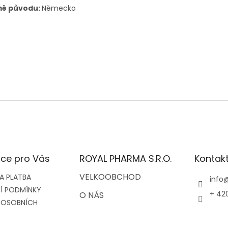
ě původu:
Německo
ce pro Vás
ROYAL PHARMA S.R.O.
Kontak
VELKOOBCHOD
A PLATBA
info
Í PODMÍNKY
+ 42
O NÁS
 OSOBNÍCH