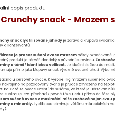
ailní popis produktu
Crunchy snack - Mrazem s
nchy snack lyofilizované jahody
je zdravá a křupavá svačinka
iv a konzervantů.
filizace je proces sušení ovoce mrazem
někdy označované ja
edný produkt je téměř identický s původní surovinou.
Zachovává
amíny a téměř identickou velikost.
Je ideální složkou do müsli,
umuje přímo jako křupavý snack výrazné ovocné chuti. Výborné vyu
začíná u čerstvého ovoce. K výrobě 1 kg mrazem sušeného ovoce
e nakrájeno na požadovaný tvar a je prudce zmraženo na teplot
ktura. Poté se ovoce umístí do sušárny, ve které je udržován níz
e sublimuje, tzn. přechází z pevné fáze (ledu) přímo do fáze p
zem sušené ovoce v maximální míře zachová nejen svou pů
amíny a minerály.
Lyofilizace eliminuje většinu mikrobiálních ne
oky).