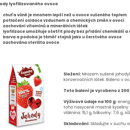
ody lyofilizovaného ovoce
chuť a vůně je mnohem lepší než u ovoce sušeného teplem
potlačení oxidace vzduchem a chemických změn v ovoci
zachování vitamínů a minerálních látek
lyofilizace umožňuje ošetřit plody bez přidání chemikálií a
barva a podoba je téměř stejná jako u čerstvého ovoce
zachována sterilita ovoce
Složení:
Mrazem sušené jahody10
konzervačních látek. Baleno v 
Toto balení je vyrobeno z 200
Výživové údaje na 100 g:
energe
toho nasycené mastné kyseliny: 0,
vláknina: 15,1 g, bílkoviny: 7,6 g, sů
Skladování:
Skladujte v suchu a