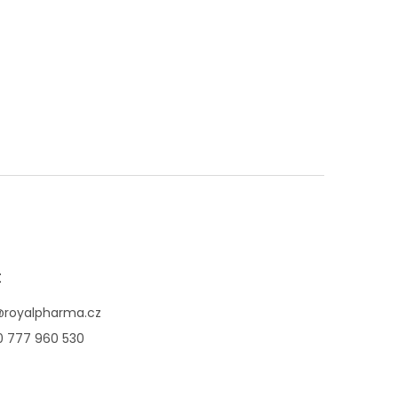
t
@
royalpharma.cz
0 777 960 530