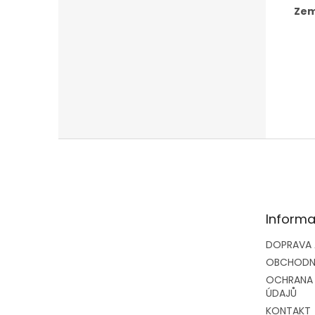
Zem
Z
á
p
a
t
Informa
í
DOPRAVA 
OBCHODN
OCHRANA
ÚDAJŮ
KONTAKT