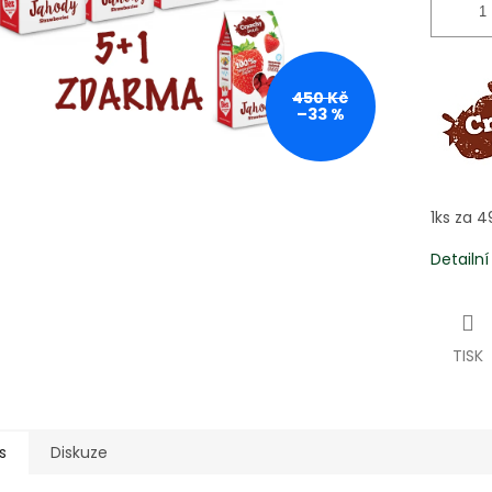
450 Kč
–33 %
1ks za 4
Detailn
TISK
s
Diskuze