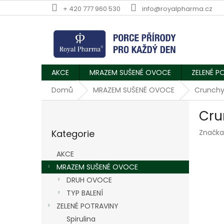
Přejít
+ 420 777 960 530
info@royalpharma.cz
na
obsah
AKCE
MRAZEM SUŠENÉ OVOCE
ZELENÉ P
Domů
MRAZEM SUŠENÉ OVOCE
Crunchy
P
Cru
o
Přeskočit
s
Kategorie
Značka
kategorie
t
r
AKCE
a
MRAZEM SUŠENÉ OVOCE
n
DRUH OVOCE
n
í
TYP BALENÍ
p
ZELENÉ POTRAVINY
a
Spirulina