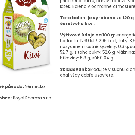
přidaného cukru, barviv a konzerva
látek. Baleno v ochranné atmosféř
Toto balení je vyrobeno ze 120 g
čerstvého kiwi.
Výživové údaje na 100 g:
energeti
hodnota: 1239 kJ / 296 kcal, tuky: 3,
nasycené mastné kyseliny: 0,3 g, sa
52,7 g, z toho cukry: 52,6 g, vláknina: 
bílkoviny: 5,8 g, sůl: 0,04 g.
Skladování:
Skladujte v suchu a ch
obal vždy dobře uzavřete.
ě původu:
Německo
obce:
Royal Pharma s.r.o.