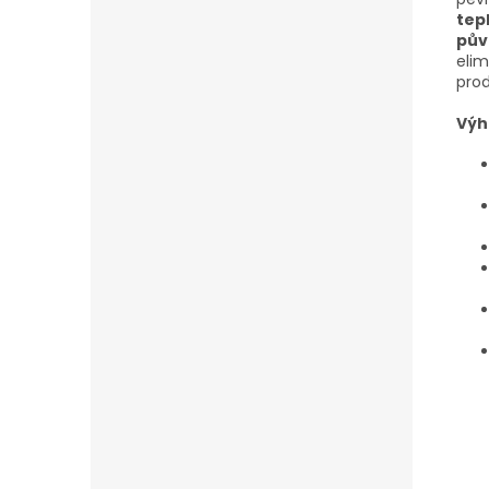
tep
pův
elim
prod
Výh