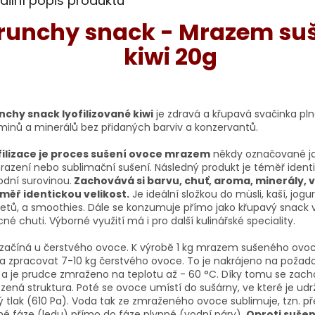
ailní popis produktu
runchy snack - Mrazem su
kiwi 20g
nchy snack lyofilizované kiwi
je zdravá a křupavá svačinka pl
minů a minerálů bez přidaných barviv a konzervantů.
filizace je proces sušení ovoce mrazem
někdy označované j
azení nebo sublimační sušení. Následný produkt je téměř identi
dní surovinou.
Zachovává si barvu, chuť, aroma, minerály, 
éměř identickou velikost.
Je ideální složkou do müsli, kaší, jogur
etů, a smoothies. Dále se konzumuje přímo jako křupavý snack 
né chuti. Výborné využití má i pro další kulinářské speciality.
začíná u čerstvého ovoce. K výrobě 1 kg mrazem sušeného ovoc
a zpracovat 7-10 kg čerstvého ovoce. To je nakrájeno na poža
 a je prudce zmraženo na teplotu až - 60 °C. Díky tomu se zac
ozená struktura. Poté se ovoce umístí do sušárny, ve které je ud
ý tlak (610 Pa). Voda tak ze z
mraženého ovoce sublimuje, tzn. př
é fáze (ledu) přímo do fáze plynné (vodní páry).
Oproti sušen