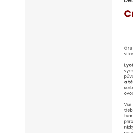
Det
C
Cru
vita
Lyo
vymr
půvo
a t
sorb
ovoc
Vše 
třeb
tvar
přir
nízk
pevn