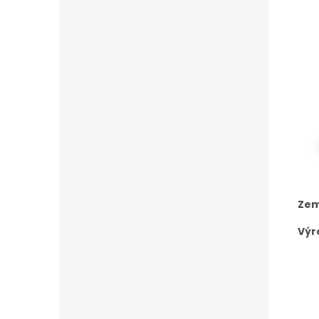
Zem
Výr