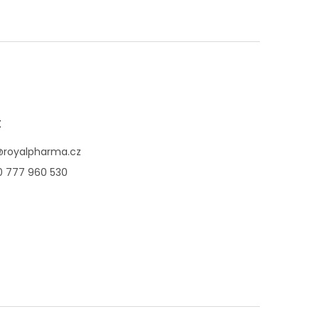
t
@
royalpharma.cz
0 777 960 530