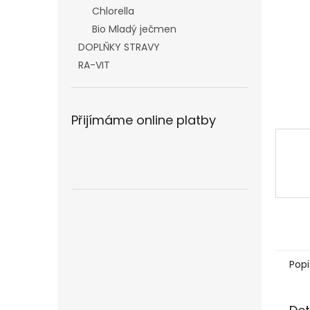
n
Chlorella
e
Bio Mladý ječmen
l
DOPLŇKY STRAVY
RA-VIT
Přijímáme online platby
Popi