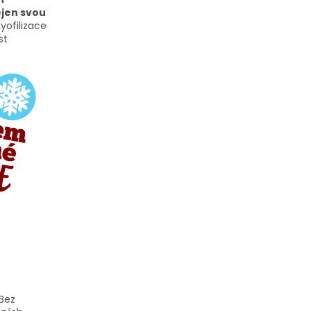
ejen svou
yofilizace
st
Bez