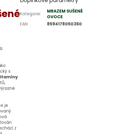
Doplňkové parametry
šené
MRAZEM SUŠENÉ
Kategorie
:
OVOCE
EAN
:
8594178050360
ná
ako
cký s
vitamíny
tů,
výrazné
e je
dovaný
hová
ržován
echází z
í