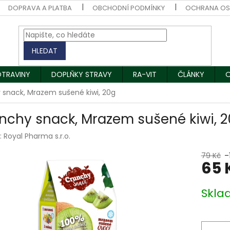
DOPRAVA A PLATBA
OBCHODNÍ PODMÍNKY
OCHRANA OS
HLEDAT
OTRAVINY
DOPLŇKY STRAVY
RA-VIT
ČLÁNKY
O
 snack, Mrazem sušené kiwi, 20g
nchy snack, Mrazem sušené kiwi, 
:
Royal Pharma s.r.o.
79 Kč
–
65 
Měrná
Skla
cena: