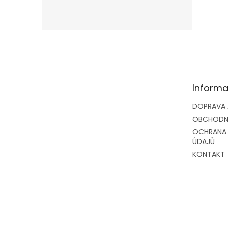
Z
á
p
a
t
Informa
í
DOPRAVA 
OBCHODN
OCHRANA
ÚDAJŮ
KONTAKT