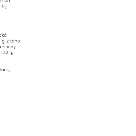
čních
e N
.
2
cká
6 g, z toho
charidy:
12,2 g,
ladu,