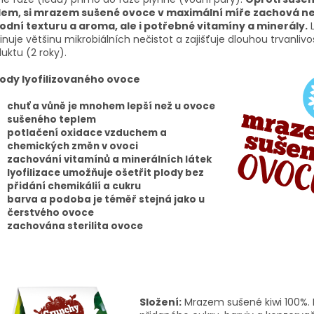
lem, si mrazem sušené ovoce v maximální míře zachová n
odní texturu a aroma, ale i potřebné vitamíny a minerály.
L
inuje většinu mikrobiálních nečistot a zajišťuje dlouhou trvanlivo
uktu (2 roky).
ody lyofilizovaného ovoce
chuť a vůně je mnohem lepší než u ovoce
sušeného teplem
potlačení oxidace vzduchem a
chemických změn v ovoci
zachování vitamínů a minerálních látek
lyofilizace umožňuje ošetřit plody bez
přidání chemikálií a cukru
barva a podoba je téměř stejná jako u
čerstvého ovoce
zachována sterilita ovoce
Složení:
Mrazem sušené kiwi 100%. 