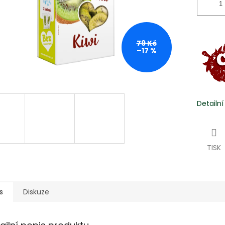
79 Kč
–17 %
Detailn
TISK
s
Diskuze