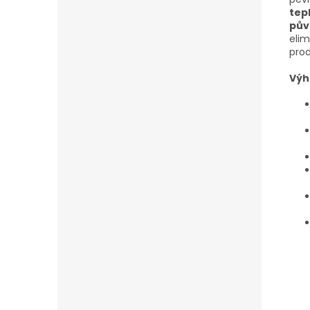
tep
pův
elim
prod
Výh