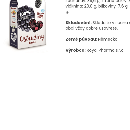
sacharidy: 39,6 g, z toho cukry: 
vláknina: 20,0 g, bílkoviny: 7,6 g,
g.
Skladování:
Skladujte v suchu 
obal vždy dobře uzavřete.
Země původu:
Německo
Výrobce:
Royal Pharma s.r.o.