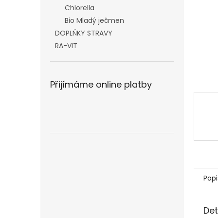
n
Chlorella
e
Bio Mladý ječmen
l
DOPLŇKY STRAVY
RA-VIT
Přijímáme online platby
Popi
Det