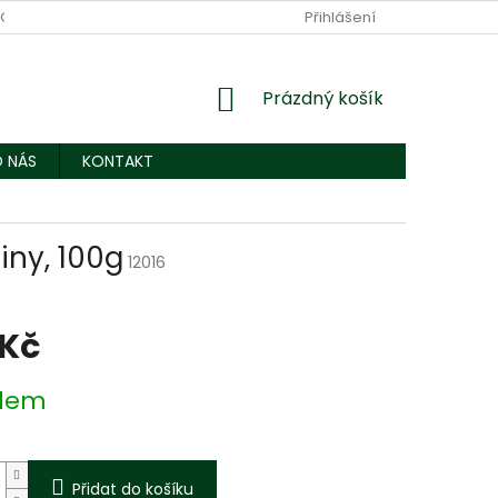
OBNÍCH ÚDAJŮ
KONTAKT
Přihlášení
NÁKUPNÍ
Prázdný košík
KOŠÍK
 NÁS
KONTAKT
iny, 100g
12016
 Kč
dem
Přidat do košíku