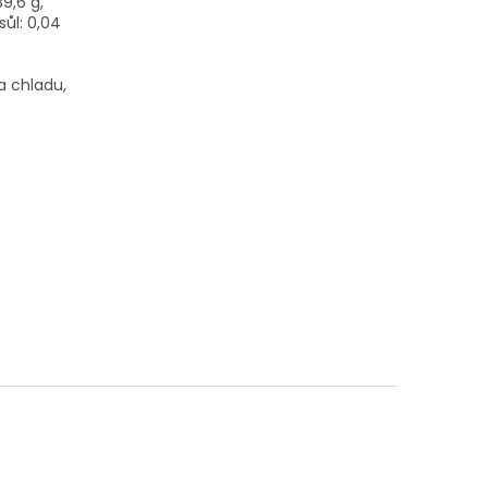
39,6 g,
 sůl: 0,04
a chladu,