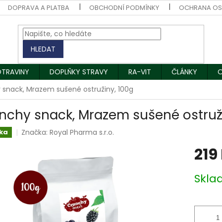
DOPRAVA A PLATBA
OBCHODNÍ PODMÍNKY
OCHRANA OS
HLEDAT
OTRAVINY
DOPLŇKY STRAVY
RA-VIT
ČLÁNKY
O
 snack, Mrazem sušené ostružiny, 100g
nchy snack, Mrazem sušené ostruž
Značka:
Royal Pharma s.r.o.
ka
219
Měrná
Skla
cena: