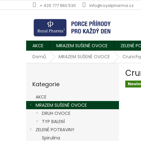
Přejít
+ 420 777 960 530
info@royalpharma.cz
na
obsah
AKCE
MRAZEM SUŠENÉ OVOCE
ZELENÉ P
Domů
MRAZEM SUŠENÉ OVOCE
Crunchy
P
Cru
o
Přeskočit
s
Kategorie
kategorie
Novin
t
r
AKCE
a
MRAZEM SUŠENÉ OVOCE
n
DRUH OVOCE
n
í
TYP BALENÍ
p
ZELENÉ POTRAVINY
a
Spirulina