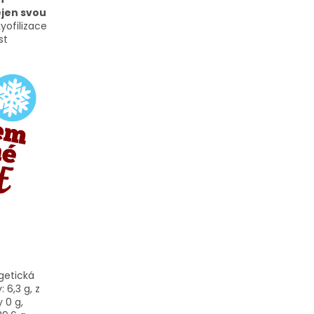
ejen svou
yofilizace
st
getická
 6,3 g, z
 0 g,