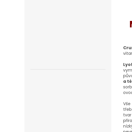
Cru
vita
Lyo
vymr
půvo
a t
sorb
ovoc
Vše 
třeb
tvar
přir
nízk
pevn