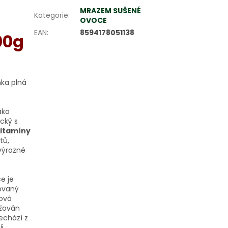
MRAZEM SUŠENÉ
Kategorie
:
OVOCE
EAN
:
8594178051138
00g
nka plná
ako
cký s
vitamíny
tů,
výrazné
e je
dovaný
hová
ržován
echází z
í