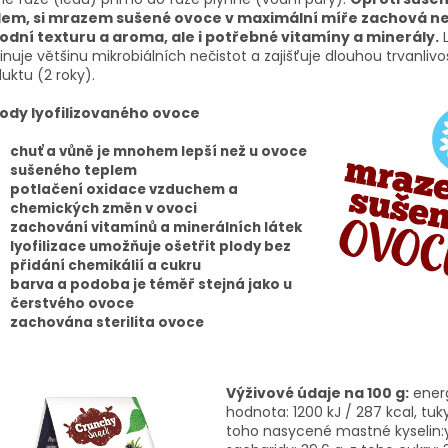
lem, si mrazem sušené ovoce v maximální míře zachová n
odní texturu a aroma, ale i potřebné vitamíny a minerály.
L
inuje většinu mikrobiálních nečistot a zajišťuje dlouhou trvanlivo
uktu (2 roky).
ody lyofilizovaného ovoce
chuť a vůně je mnohem lepší než u ovoce
sušeného teplem
potlačení oxidace vzduchem a
chemických změn v ovoci
zachování vitamínů a minerálních látek
lyofilizace umožňuje ošetřit plody bez
přidání chemikálií a cukru
barva a podoba je téměř stejná jako u
čerstvého ovoce
zachována sterilita ovoce
Výživové údaje na 100 g:
ener
hodnota: 1200 kJ / 287 kcal, tuky:
toho nasycené mastné kyselin:y