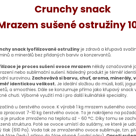
Crunchy snack
Mrazem sušené ostružiny 1
nchy snack lyofilizované ostružiny
je zdravá a křupavá svači
minů a minerálů bez přidaných barviv a konzervantů.
filizace je proces sušení ovoce mrazem
někdy označované j
azení nebo sublimační sušení. Následný produkt je téměř identi
dní surovinou.
Zachovává si barvu, chuť, aroma, minerály, 
éměř identickou velikost.
Je ideální složkou do müsli, kaší, jogur
etů, a smoothies. Dále se konzumuje přímo jako křupavý snack 
né chuti. Výborné využití má i pro další kulinářské speciality.
začíná u čerstvého ovoce. K výrobě 1 kg mrazem sušeného ovoc
a zpracovat 7-10 kg čerstvého ovoce. To je nakrájeno na poža
 a je prudce zmraženo na teplotu až - 60 °C. Díky tomu se zac
ozená struktura. Poté se ovoce umístí do sušárny, ve které je ud
ý tlak (610 Pa). Voda tak ze zmraženého ovoce sublimuje, tzn. př
é fáze (ledu) přímo do fáze plynné (vodní páry).
Oproti sušen