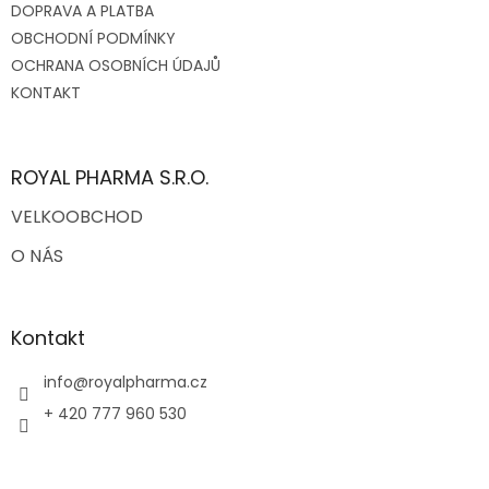
DOPRAVA A PLATBA
í
OBCHODNÍ PODMÍNKY
OCHRANA OSOBNÍCH ÚDAJŮ
KONTAKT
ROYAL PHARMA S.R.O.
VELKOOBCHOD
O NÁS
Kontakt
info
@
royalpharma.cz
+ 420 777 960 530