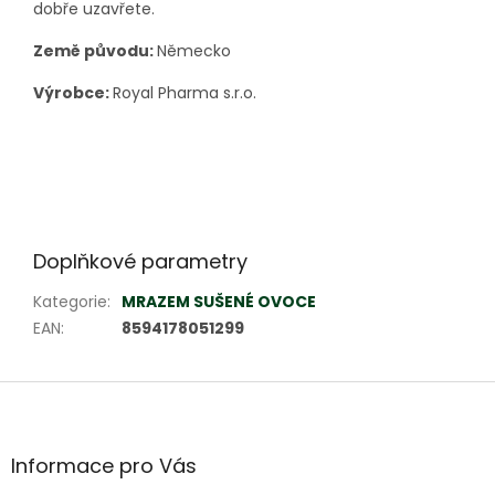
dobře uzavřete.
Země původu:
Německo
Výrobce:
Royal Pharma s.r.o.
Doplňkové parametry
Kategorie
:
MRAZEM SUŠENÉ OVOCE
EAN
:
8594178051299
Z
á
p
a
Informace pro Vás
t