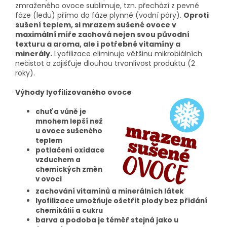
zmraženého ovoce sublimuje, tzn. přechází z pevné
fáze (ledu) přímo do fáze plynné (vodní páry).
Oproti
sušení teplem, si mrazem sušené ovoce v
maximální míře zachová nejen svou původní
texturu a aroma, ale i potřebné vitamíny a
minerály.
Lyofilizace eliminuje většinu mikrobiálních
nečistot a zajišťuje dlouhou trvanlivost produktu (2
roky).
Výhody lyofilizovaného ovoce
chuť a vůně je
mnohem lepší než
u ovoce sušeného
teplem
potlačení oxidace
vzduchem a
chemických změn
v ovoci
zachování vitamínů a minerálních látek
lyofilizace umožňuje ošetřit plody bez přidání
chemikálií a cukru
barva a podoba je téměř stejná jako u