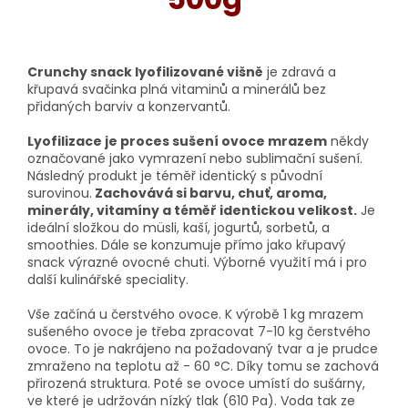
Crunchy snack lyofilizované višně
je zdravá a
křupavá svačinka plná vitaminů a minerálů bez
přidaných barviv a konzervantů.
Lyofilizace je proces sušení ovoce mrazem
někdy
označované jako vymrazení nebo sublimační sušení.
Následný produkt je téměř identický s původní
surovinou.
Zachovává si barvu, chuť, aroma,
minerály, vitamíny a téměř identickou velikost.
Je
ideální složkou do müsli, kaší, jogurtů, sorbetů, a
smoothies. Dále se konzumuje přímo jako křupavý
snack výrazné ovocné chuti. Výborné využití má i pro
další kulinářské speciality.
Vše začíná u čerstvého ovoce. K výrobě 1 kg mrazem
sušeného ovoce je třeba zpracovat 7-10 kg čerstvého
ovoce. To je nakrájeno na požadovaný tvar a je prudce
zmraženo na teplotu až - 60 °C. Díky tomu se zachová
přirozená struktura. Poté se ovoce umístí do sušárny,
ve které je udržován nízký tlak (610 Pa). Voda tak ze