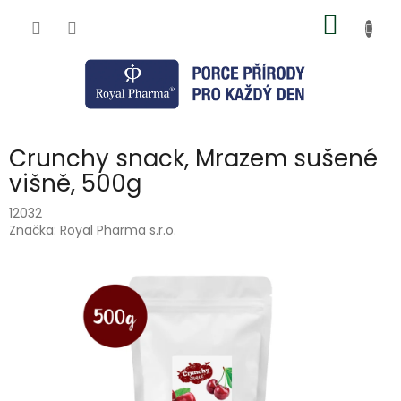
Přejít
NÁKUP
na
obsah
KOŠÍK
Crunchy snack, Mrazem sušené
višně, 500g
12032
Značka:
Royal Pharma s.r.o.