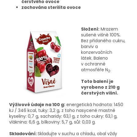
čerstvého ovoce
zachována sterilita ovoce
Složení:
Mrazem
sušené višně 100%.
Bez přidaného cukru,
barviv a
konzervačních
látek. Baleno
v ochranné
atmosféře N
.
2
Toto balení je
vyrobeno z 210 g
čerstvých višní.
Výživové údaje na 100 g:
energetická hodnota: 1450
kJ / 346 kcal, tuky: 3,2 g, z toho nasycené mastné
kyseliny: 0,7 g, sacharidy: 63,1 g, z toho cukry: 63,1 g,
vláknina: 6,6 g, bílkoviny: 5,7 g, sůl: 0,03 g.
Skladování:
Skladujte v suchu a chladu, obal vždy