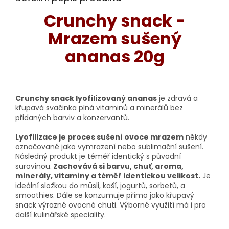
Crunchy snack -
Mrazem sušený
ananas 20g
Crunchy snack lyofilizovaný ananas
je zdravá a
křupavá svačinka plná vitaminů a minerálů bez
přidaných barviv a konzervantů.
Lyofilizace je proces sušení ovoce mrazem
někdy
označované jako vymrazení nebo sublimační sušení.
Následný produkt je téměř identický s původní
surovinou.
Zachovává si barvu, chuť, aroma,
minerály, vitamíny a téměř identickou velikost.
Je
ideální složkou do müsli, kaší, jogurtů, sorbetů, a
smoothies. Dále se konzumuje přímo jako křupavý
snack výrazné ovocné chuti. Výborné využití má i pro
další kulinářské speciality.