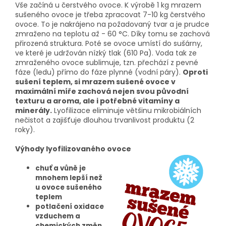
Vše začíná u čerstvého ovoce. K výrobě 1 kg mrazem
sušeného ovoce je třeba zpracovat 7-10 kg čerstvého
ovoce. To je nakrájeno na požadovaný tvar a je prudce
zmraženo na teplotu až - 60 °C. Díky tomu se zachová
přirozená struktura. Poté se ovoce umístí do sušárny,
ve které je udržován nízký tlak (610 Pa). Voda tak ze
zmraženého ovoce sublimuje, tzn. přechází z pevné
fáze (ledu) přímo do fáze plynné (vodní páry).
Oproti
sušení teplem, si mrazem sušené ovoce v
maximální míře zachová nejen svou původní
texturu a aroma, ale i potřebné vitamíny a
minerály.
Lyofilizace eliminuje většinu mikrobiálních
nečistot a zajišťuje dlouhou trvanlivost produktu (2
roky).
Výhody lyofilizovaného ovoce
chuť a vůně je
mnohem lepší než
u ovoce sušeného
teplem
potlačení oxidace
vzduchem a
chemických změn