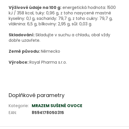
Výživové údaje na 100 g:
energetická hodnota: 1500
kJ / 358 kcal, tuky: 0,96 g, z toho nasycené mastné
kyseliny: 0,1 g, sacharidy: 79,7 g, z toho cukry: 79,7 g,
vláknina: 6,5 g, bílkoviny: 2,95 g, sůl: 0,03 g.
Skladování:
Skladujte v suchu a chladu, obal vždy
dobře uzavřete.
Země původu:
Německo
Výrobce:
Royal Pharma s.r.o.
Doplňkové parametry
Kategorie
:
MRAZEM SUŠENÉ OVOCE
EAN
:
8594178050315