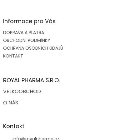
Z
á
p
a
Informace pro Vás
t
DOPRAVA A PLATBA
í
OBCHODNÍ PODMÍNKY
OCHRANA OSOBNÍCH ÚDAJŮ
KONTAKT
ROYAL PHARMA S.R.O.
VELKOOBCHOD
O NÁS
Kontakt
info
@
royalpharma.cz