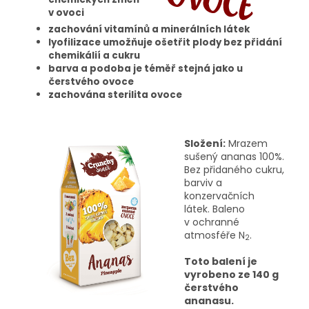
v ovoci
zachování vitamínů a minerálních látek
lyofilizace umožňuje ošetřit plody bez přidání
chemikálií a cukru
barva a podoba je téměř stejná jako u
čerstvého ovoce
zachována sterilita ovoce
Složení:
Mrazem
sušený ananas 100%.
Bez přidaného cukru,
barviv a
konzervačních
látek. Baleno
v ochranné
atmosféře N
.
2
Toto balení je
vyrobeno ze 140 g
čerstvého
ananasu.