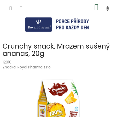
Přejít
NÁKUP
na
obsah
KOŠÍK
Crunchy snack, Mrazem sušený
ananas, 20g
12010
Značka:
Royal Pharma s.r.o.