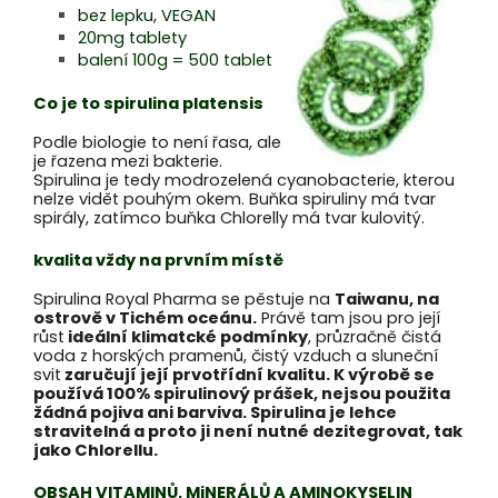
bez lepku, VEGAN
20mg tablety
balení 100g = 500 tablet
Co je to spirulina platensis
Podle biologie to není řasa, ale
je řazena mezi bakterie.
Spirulina je tedy modrozelená cyanobacterie, kterou
nelze vidět pouhým okem. Buňka spiruliny má tvar
spirály, zatímco buňka Chlorelly má tvar kulovitý.
kvalita vždy na prvním místě
Spirulina Royal Pharma se pěstuje na
Taiwanu, na
ostrově v Tichém oceánu.
Právě tam jsou pro její
růst
ideální klimatcké podmínky
, průzračně čistá
voda z horských pramenů, čistý vzduch a sluneční
svit
zaručují její prvotřídní kvalitu.
K výrobě se
používá 100% spirulinový prášek, nejsou použita
žádná pojiva ani barviva. Spirulina je lehce
stravitelná a proto ji není nutné dezitegrovat, tak
jako Chlorellu.
OBSAH VITAMINŮ, MiNERÁLŮ A AMINOKYSELIN