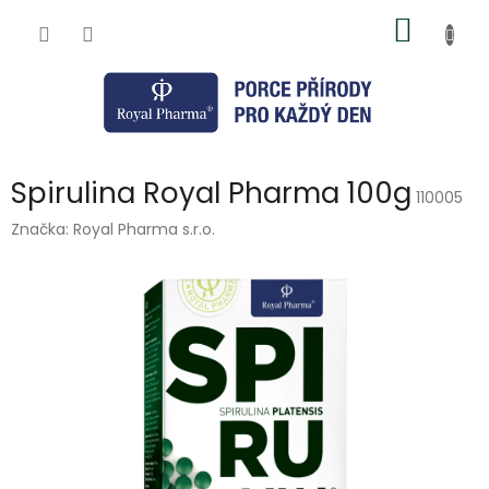
Přejít
NÁKUP
na
obsah
KOŠÍK
Spirulina Royal Pharma 100g
110005
Značka:
Royal Pharma s.r.o.