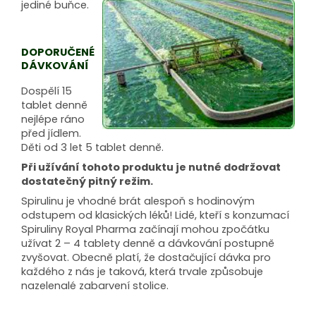
jediné buňce.
DOPORUČENÉ
DÁVKOVÁNÍ
Dospělí 15
tablet denně
nejlépe ráno
před jídlem.
Děti od 3 let 5 tablet denně.
Při užívání tohoto produktu je nutné dodržovat
dostatečný pitný režim.
Spirulinu je vhodné brát alespoň s hodinovým
odstupem od klasických léků! Lidé, kteří s konzumací
Spiruliny Royal Pharma začínají mohou zpočátku
užívat 2 – 4 tablety denně a dávkování postupně
zvyšovat. Obecně platí, že dostačující dávka pro
každého z nás je taková, která trvale způsobuje
nazelenalé zabarvení stolice.