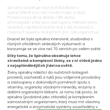
Spirulina obsahuje více ja 60% bílkovin v
sušině
(třikrát více než hovězí maso a ryby).
Proteinový podíl se skládá z 18ti druhů
aminokyselin.
Dále jsou zastoupeny některé druhy
vitamínů, například vitamín A, B, E, B12, minerálů a
mastných kyseliny nezbytných pro náš organizmus.
Dvacet let byla spirulina intenzivně, studována v
různých oficiálních vědeckých výzkumech a
konzumuje se ve více než 70 zemích po celém světě.
Díky tomu, že Spirulina obsahuje lehce
stravitelné a komplexní živiny, se z ní stává jedno
z nejoptimálnějších jídel na světě.
Živiny spiruliny náležící do nutričních kategorií
proteinů, sacharidů a tuků jsou vzájemně provázány
a zastoupeny v dokonalých poměrech spolu s
vitamíny, organicky vázanými minerály, enzymy a
dalšími organickými látkami. Je tomu tak proto, že
spirulina (podobně jako chlorella) je komplexním
samostatným organizmem, který musí mít všechny
energetické a enzymatické systémy soustředěny v