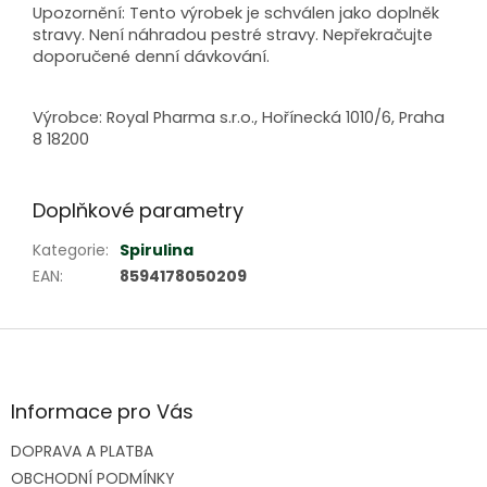
Upozornění: Tento výrobek je schválen jako doplněk
stravy. Není náhradou pestré stravy. Nepřekračujte
doporučené denní dávkování.
Výrobce: Royal Pharma s.r.o., Hořínecká 1010/6, Praha
8 18200
Doplňkové parametry
Kategorie
:
Spirulina
EAN
:
8594178050209
Z
á
p
a
Informace pro Vás
t
DOPRAVA A PLATBA
í
OBCHODNÍ PODMÍNKY