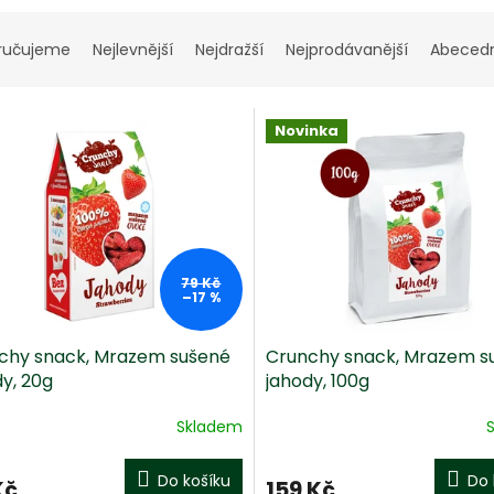
ručujeme
Nejlevnější
Nejdražší
Nejprodávanější
Abeced
Novinka
79 Kč
–17 %
chy snack, Mrazem sušené
Crunchy snack, Mrazem s
y, 20g
jahody, 100g
Skladem
Do košíku
Do 
Kč
159 Kč