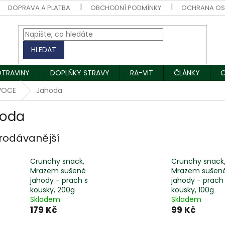
DOPRAVA A PLATBA
OBCHODNÍ PODMÍNKY
OCHRANA OS
HLEDAT
OTRAVINY
DOPLŇKY STRAVY
RA-VIT
ČLÁNKY
O
VOCE
Jahoda
oda
rodávanější
Crunchy snack,
Crunchy snack
Mrazem sušené
Mrazem sušen
jahody - prach s
jahody - prach
kousky, 200g
kousky, 100g
Skladem
Skladem
179 Kč
99 Kč