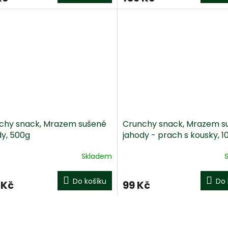
chy snack, Mrazem sušené
Crunchy snack, Mrazem s
dy, 500g
jahody - prach s kousky, 1
Skladem
Do košíku
Do 
 Kč
99 Kč
O
v