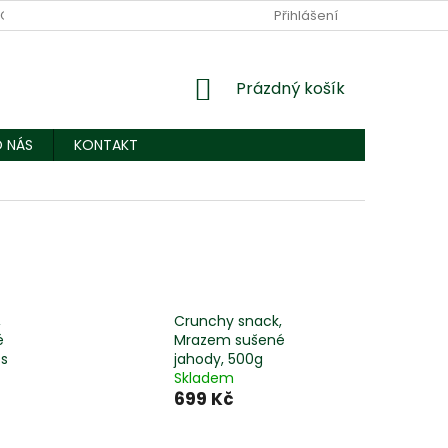
OBNÍCH ÚDAJŮ
KONTAKT
Přihlášení
NÁKUPNÍ
Prázdný košík
KOŠÍK
 NÁS
KONTAKT
,
Crunchy snack,
é
Mrazem sušené
 s
jahody, 500g
Skladem
699 Kč