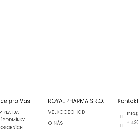
ce pro Vás
ROYAL PHARMA S.R.O.
Kontak
VELKOOBCHOD
A PLATBA
info
Í PODMÍNKY
+ 42
O NÁS
 OSOBNÍCH