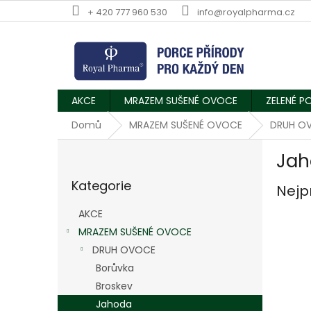
Přejít
+ 420 777 960 530
info@royalpharma.cz
na
obsah
AKCE
MRAZEM SUŠENÉ OVOCE
ZELENÉ P
Domů
MRAZEM SUŠENÉ OVOCE
DRUH O
P
Jah
o
Přeskočit
s
Kategorie
kategorie
Nejp
t
r
AKCE
a
MRAZEM SUŠENÉ OVOCE
n
DRUH OVOCE
n
í
Borůvka
p
Broskev
a
Jahoda