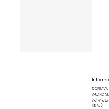
Z
á
p
a
t
Informa
í
DOPRAVA 
OBCHODN
OCHRANA
ÚDAJŮ