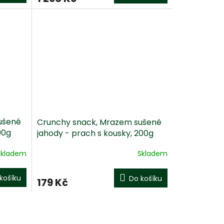
ušené
Crunchy snack, Mrazem sušené
00g
jahody - prach s kousky, 200g
Skladem
Skladem
košíku
Do košíku
179 Kč