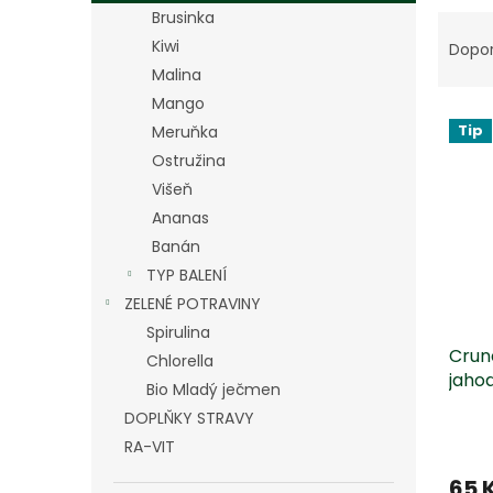
n
Brusinka
Ř
e
a
Kiwi
l
Dopo
z
Malina
e
Mango
V
n
Tip
Meruňka
ý
í
Ostružina
p
p
i
r
Višeň
s
o
Ananas
p
d
Banán
r
u
TYP BALENÍ
o
k
ZELENÉ POTRAVINY
d
t
Spirulina
u
ů
Crun
k
Chlorella
jahod
t
Bio Mladý ječmen
ů
DOPLŇKY STRAVY
RA-VIT
65 