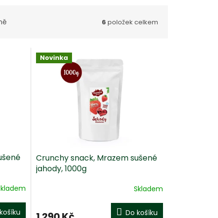
ně
6
položek celkem
Novinka
ušené
Crunchy snack, Mrazem sušené
jahody, 1000g
Skladem
Skladem
košíku
Do košíku
1 290 Kč