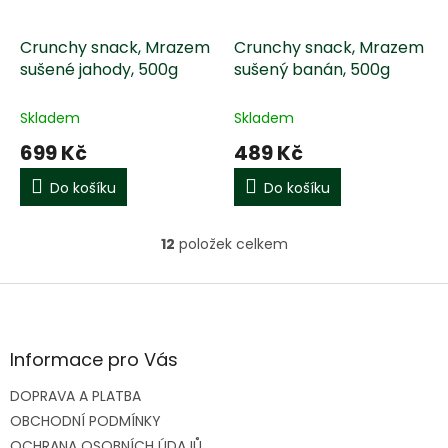
Crunchy snack, Mrazem
Crunchy snack, Mrazem
sušené jahody, 500g
sušený banán, 500g
Skladem
Skladem
699 Kč
489 Kč
Do košíku
Do košíku
12
položek celkem
O
v
l
Z
á
á
d
p
a
a
Informace pro Vás
c
t
í
DOPRAVA A PLATBA
í
p
OBCHODNÍ PODMÍNKY
r
v
OCHRANA OSOBNÍCH ÚDAJŮ