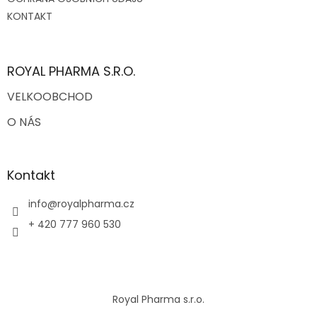
k
KONTAKT
y
v
ý
p
ROYAL PHARMA S.R.O.
i
s
VELKOOBCHOD
u
O NÁS
Kontakt
info
@
royalpharma.cz
+ 420 777 960 530
Royal Pharma s.r.o.