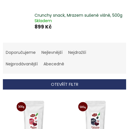
Crunchy snack, Mrazem sušené višně, 500g
Skladem
899 Kč
Ř
a
Doporučujeme
Nejlevnější
Nejdražší
z
e
Nejprodávanější
Abecedně
n
í
p
OTEVŘÍT FILTR
r
o
V
d
ý
u
p
k
i
t
s
ů