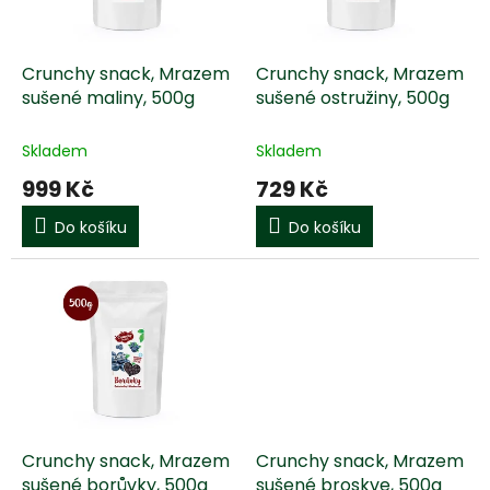
p
r
o
d
Crunchy snack, Mrazem
Crunchy snack, Mrazem
u
sušené maliny, 500g
sušené ostružiny, 500g
k
t
Skladem
Skladem
ů
999 Kč
729 Kč
Do košíku
Do košíku
Crunchy snack, Mrazem
Crunchy snack, Mrazem
sušené borůvky, 500g
sušené broskve, 500g