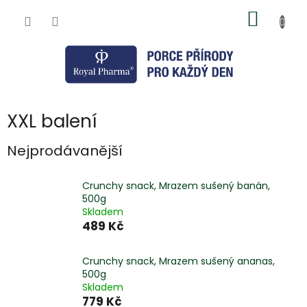
Přejít
NÁKUP
na
obsah
KOŠÍK
XXL balení
Nejprodávanější
Crunchy snack, Mrazem sušený banán,
500g
Skladem
489 Kč
Crunchy snack, Mrazem sušený ananas,
500g
Skladem
779 Kč